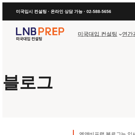
콘
미국입시 컨설팅 · 온라인 상담 가능 · 02-588-5656
텐
츠
로
미국대입 컨설팅
연간
바
로
가
기
블로그
엘앤비프랩 블로그는 입시