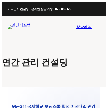
콘
미국입시 컨설팅 · 온라인 상담 가능 · 02-588-5656
텐
츠
로
상담예약
바
로
가
기
연간 관리 컨설팅
G8–G11 국제학교·보딩스쿨 학생 미국대입 연간